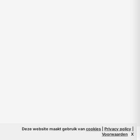
Deze website maakt gebruik van
cookies
|
Privacy policy
|
© 2026 Filmpeople
Info
Voorwaarden
X