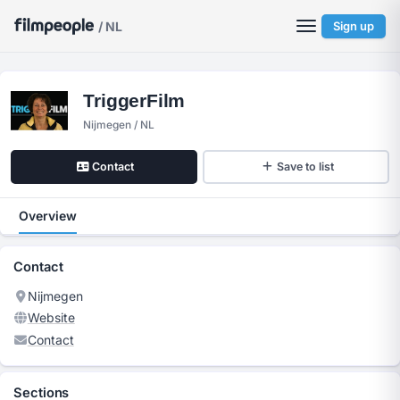
/ NL
Sign up
TriggerFilm
Nijmegen / NL
Contact
Save to list
Overview
Contact
Nijmegen
Website
Contact
Sections