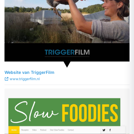
Website van TriggerFilm
www.triggerfilm.nl