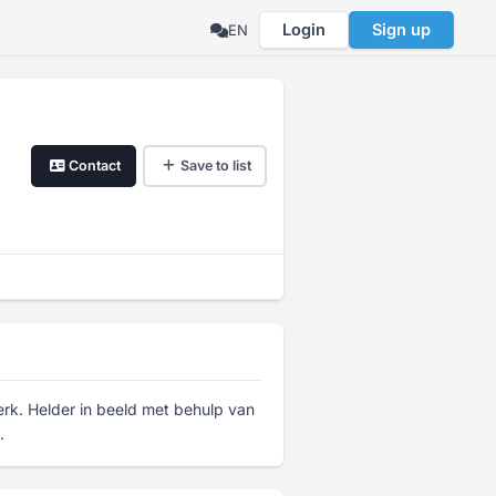
Login
Sign up
EN
Contact
Save to list
rk. Helder in beeld met behulp van
.