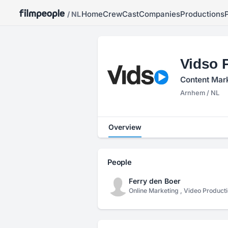
Home
Crew
Cast
Companies
Productions
/ NL
Vidso 
Content Mark
Arnhem / NL
Overview
People
Ferry den Boer
Online Marketing , Video Product