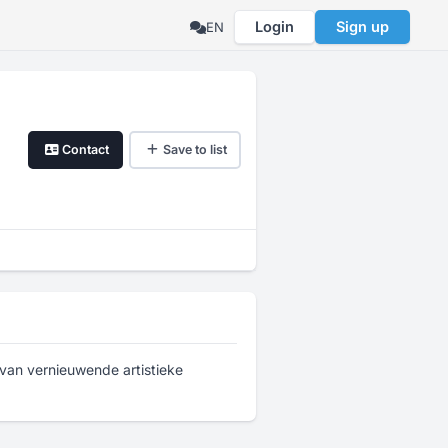
Login
Sign up
EN
Contact
Save to list
 van vernieuwende artistieke