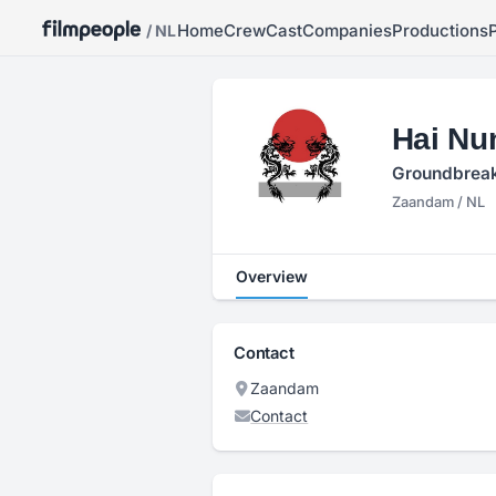
Home
Crew
Cast
Companies
Productions
/ NL
Hai Nu
Groundbreak
Zaandam / NL
Overview
Contact
Zaandam
Contact