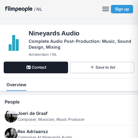
/ NL
Sign up
Nineyards Audio
Complete Audio Post-Production: Music, Sound
Design, Mixing
Amsterdam / NL
Contact
Save to list
Overview
People
Joeri de Graaf
Composer, Musician, Music Producer
Rex Adriaansz
Composer At Nineyards Audio