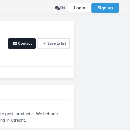
Login
Sign up
EN
Contact
Save to list
lete post-productie. We hebben
nd in Utrecht.