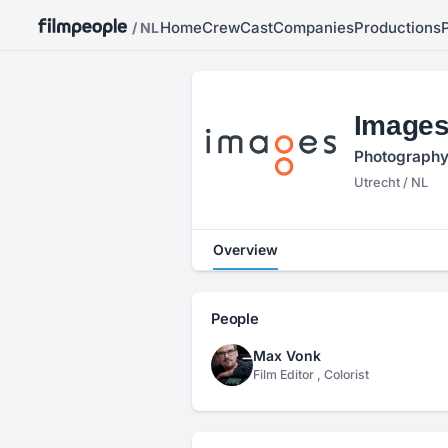
Home
Crew
Cast
Companies
Productions
/ NL
Image
Photography,
Utrecht / NL
Overview
People
Max Vonk
Film Editor , Colorist